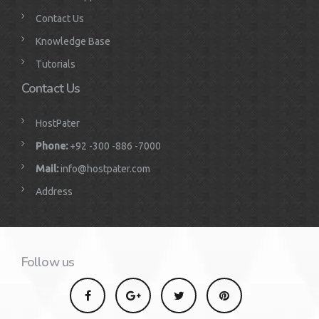
Contact Us
Knowledge Base
Tutorials
Contact Us
HostPater
Phone:
+92 -300 -886 -7000
Mail:
info@hostpater.com
Address
Follow us