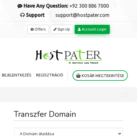
Have Any Question:
+92 300 886 7000
Support
support@hostpater.com
Offers
Sign Up
Account Login
BEJELENTKEZÉS
REGISZTRÁCIÓ
KOSÁR MEGTEKINTÉSE
Toggl
navig
Transzfer Domain