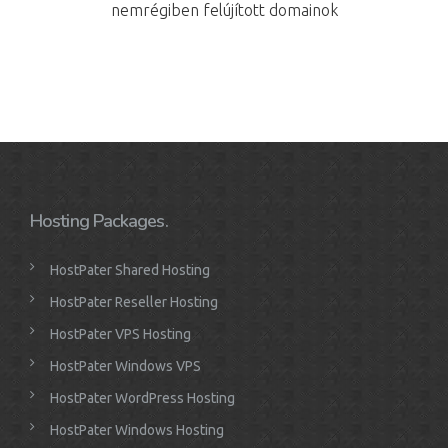
nemrégiben felújított domainok
Hosting Packages.
HostPater Shared Hosting
HostPater Reseller Hosting
HostPater VPS Hosting
HostPater Windows VPS
HostPater WordPress Hosting
HostPater Windows Hosting